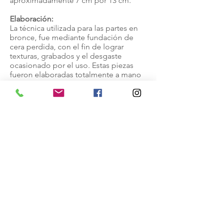
aproximadamente 7 cm por 13 cm.
Elaboración:
La técnica utilizada para las partes en
bronce, fue mediante fundación de
cera perdida, con el fin de lograr
texturas, grabados y el desgaste
ocasionado por el uso. Estas piezas
fueron elaboradas totalmente a mano
con cera especializada para dicho
trabajo.
Para el mango, se utilizó la técnica del
torneado de manera manual en
madera sapán.
La Hoja del Sable fue cortada con
tecnología de plasma y pulida a mano
para lograr el satinado.
La Espada que entró
en mi corazón