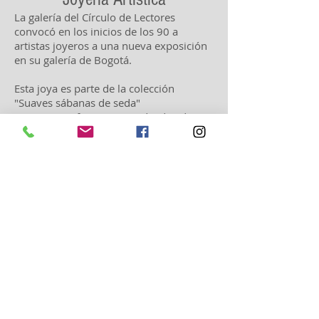
La galería del Círculo de Lectores
convocó en los inicios de los 90 a
artistas joyeros a una nueva exposición
en su galería de Bogotá.
Esta joya es parte de la colección
"Suaves sábanas de seda"
Los cuerpos femeninos rodeados de
"tela" carecen de cabeza y brazos en la
búsqueda de las lineas sinuosas que
expresa la sensualidad.
Es la búsqueda de la frontera entre lo
sensual y lo erótico, que no termina por
encontrarse.
Las piezas se realizaron como alfileres y
señaladores de lectura, en plata 950.
Técnica cera perdida y engaste al grano.